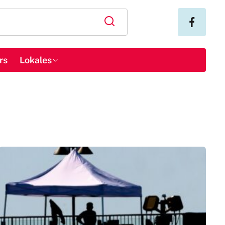
rs
Lokales