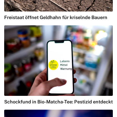
Freistaat öffnet Geldhahn für kriselnde Bauern
Schockfund in Bio-Matcha-Tee: Pestizid entdeckt