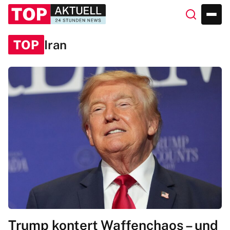
TOP
Iran
Trump kontert Waffenchaos – und