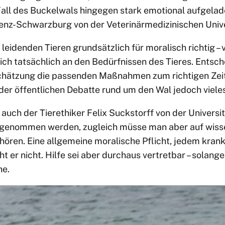
Fall des Buckelwals hingegen stark emotional aufgelad
 Benz-Schwarzburg von der Veterinärmedizinischen Unive
t leidenden Tieren grundsätzlich für moralisch richtig –
sich tatsächlich an den Bedürfnissen des Tieres. Entsch
schätzung die passenden Maßnahmen zum richtigen Zeit
in der öffentlichen Debatte rund um den Wal jedoch viel
auch der Tierethiker Felix Suckstorff von der Universi
t genommen werden, zugleich müsse man aber auf wiss
hören. Eine allgemeine moralische Pflicht, jedem kran
eht er nicht. Hilfe sei aber durchaus vertretbar – solan
he.