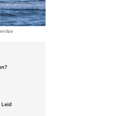
ian/dpa
en?
 Leid