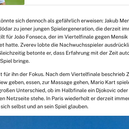
önnte sich dennoch als gefährlich erweisen: Jakub Men
ódar zu jener jungen Spielergeneration, die derzeit i
ilt für João Fonseca, der im Viertelfinale gegen Mensik
et hatte. Zverev lobte die Nachwuchsspieler ausdrückl
eichzeitig betonte er, dass Erfahrung mit der Zeit aut
Spiel bringe.
st für ihn der Fokus. Nach dem Viertelfinale beschrieb 
iew geben, essen, zur Massage gehen, Mario Kart spiel
roßen Unterschied, ob im Halbfinale ein Djokovic oder
en Netzseite stehe. In Paris wiederholt er derzeit imm
 sich selbst und an sein Spiel glauben.