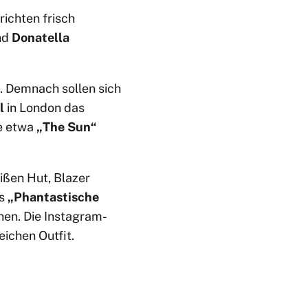
ichten frisch
nd
Donatella
. Demnach sollen sich
l
in London das
ie etwa
„The Sun“
ißen Hut, Blazer
us
„Phantastische
hen. Die Instagram-
eichen Outfit.