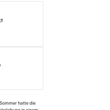
gt
n
 Sommer hatte die
e Verlobung in einem