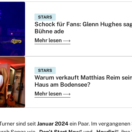
STARS
Schock für Fans: Glenn Hughes sa
Bühne ade
Mehr lesen
STARS
Warum verkauft Matthias Reim sei
Haus am Bodensee?
Mehr lesen
Turner sind seit
Januar 2024
ein Paar. Im vergangenen
durch Songs wie
„Don’t Start Now“
und
„Houdini“
, ihr