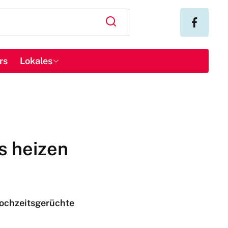
rs
Lokales
s heizen
Hochzeitsgerüchte