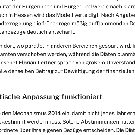
alität der Bürgerinnen und Bürger und werde nach klar
ch in Hessen wird das Modell verteidigt: Nach Angabe
ndexregelung die früher regelmäßig aufflammenden De
enbezüge deutlich entschärft.
em dort, wo parallel in anderen Bereichen gespart wird. 
amten verschoben werden, während die Diäten planmäß
deschef
Florian Leitner
sprach von großem Unverständn
alle denselben Beitrag zur Bewältigung der finanziellen
tische Anpassung funktioniert
te den Mechanismus
2014
ein, damit nicht jedes Jahr er
bgestimmt werden muss. Solche Abstimmungen hatten 
ordnete über ihre eigenen Bezüge entscheiden. Die Diä