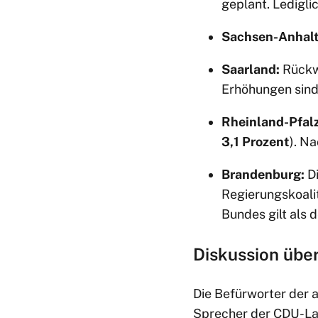
geplant. Ledigli
Sachsen-Anhalt
Saarland:
Rückwi
Erhöhungen sind
Rheinland-Pfalz
3,1 Prozent
). N
Brandenburg:
Di
Regierungskoali
Bundes gilt als 
Diskussion üb
Die Befürworter der 
Sprecher der CDU-Lan