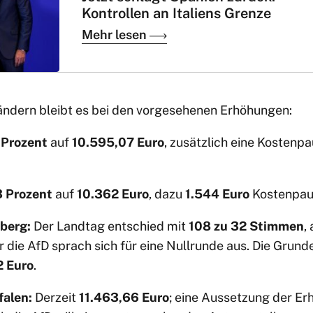
Kontrollen an Italiens Grenze
Mehr lesen
ndern bleibt es bei den vorgesehenen Erhöhungen:
 Prozent
auf
10.595,07 Euro
, zusätzlich eine Kostenp
3 Prozent
auf
10.362 Euro
, dazu
1.544 Euro
Kostenpau
berg:
Der Landtag entschied mit
108 zu 32 Stimmen
,
r die AfD sprach sich für eine Nullrunde aus. Die Grun
2 Euro
.
falen:
Derzeit
11.463,66 Euro
; eine Aussetzung der Erh