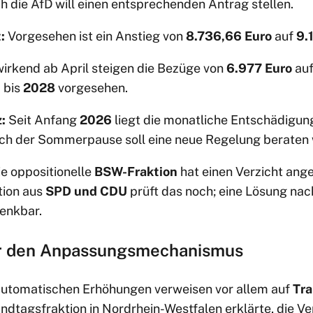
ch die AfD will einen entsprechenden Antrag stellen.
:
Vorgesehen ist ein Anstieg von
8.736,66 Euro
auf
9.
rkend ab April steigen die Bezüge von
6.977 Euro
au
 bis
2028
vorgesehen.
:
Seit Anfang
2026
liegt die monatliche Entschädigun
ach der Sommerpause soll eine neue Regelung beraten
e oppositionelle
BSW-Fraktion
hat einen Verzicht ange
tion aus
SPD und CDU
prüft das noch; eine Lösung nac
denkbar.
er den Anpassungsmechanismus
automatischen Erhöhungen verweisen vor allem auf
Tra
dtagsfraktion in Nordrhein-Westfalen erklärte, die Ve