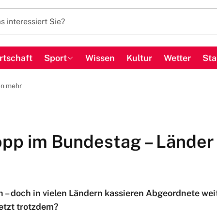
rtschaft
Sport
Wissen
Kultur
Wetter
Sta
en mehr
opp im Bundestag – Länder
n – doch in vielen Ländern kassieren Abgeordnete we
jetzt trotzdem?