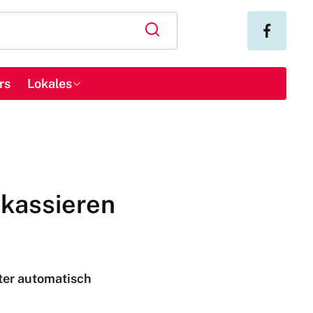
rs
Lokales
 kassieren
iter automatisch