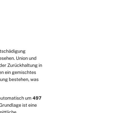
ntschädigung
esehen. Union und
 der Zurückhaltung in
en ein gemischtes
lung bestehen, was
utomatisch um
497
Grundlage ist eine
ittliche