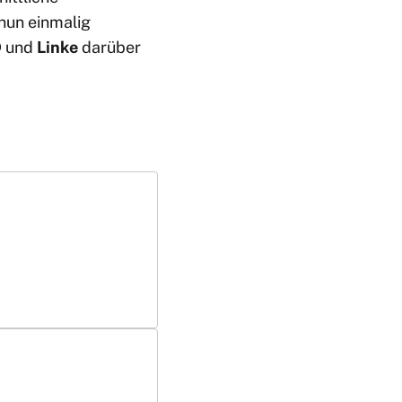
nun einmalig
D
und
Linke
darüber
n