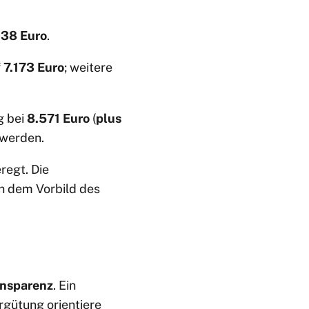
138 Euro
.
f
7.173 Euro
; weitere
g bei
8.571 Euro
(
plus
 werden.
regt. Die
h dem Vorbild des
nsparenz
. Ein
rgütung orientiere