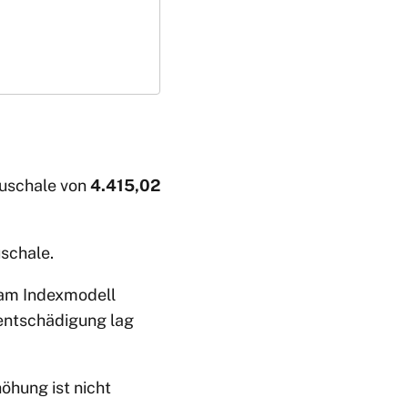
auschale von
4.415,02
schale.
 am Indexmodell
dentschädigung lag
öhung ist nicht