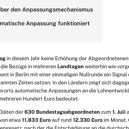
 über den Anpassungsmechanismus
omatische Anpassung funktioniert
ag
in diesem Jahr keine Erhöhung der Abgeordnetene
 die Bezüge in mehreren
Landtagen
weiterhin wie vorg
nt in Berlin mit einer einmaligen Nullrunde ein Signal
pannten Zeiten setzen. In den Ländern zeigt sich dageg
ielerorts automatische Anpassungen an die Lohnentwick
 mehreren Hundert Euro bedeutet.
 Diäten der
630 Bundestagsabgeordneten
zum
1. Juli
a
 von etwa
11.833 Euro
auf rund
12.330 Euro
im Monat. 
ngesetz, nach der die Entschädigung an die durchschn