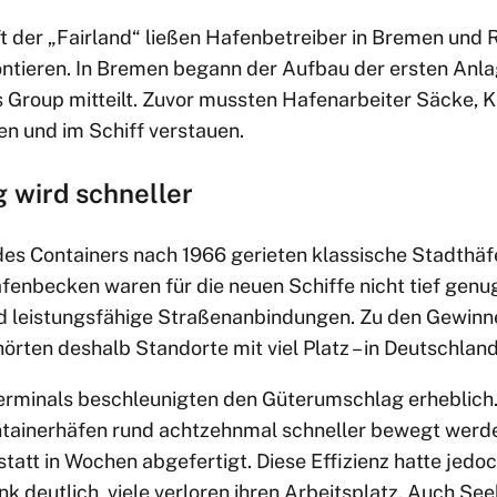
t der „Fairland“ ließen Hafenbetreiber in Bremen und
tieren. In Bremen begann der Aufbau der ersten Anlag
s Group mitteilt. Zuvor mussten Hafenarbeiter Säcke, K
en und im Schiff verstauen.
wird schneller
des Containers nach 1966 gerieten klassische Stadth
afenbecken waren für die neuen Schiffe nicht tief gen
d leistungsfähige Straßenanbindungen. Zu den Gewinn
hörten deshalb Standorte mit viel Platz – in Deutschla
erminals beschleunigten den Güterumschlag erheblich.
tainerhäfen rund achtzehnmal schneller bewegt werden
tatt in Wochen abgefertigt. Diese Effizienz hatte jedo
k deutlich, viele verloren ihren Arbeitsplatz. Auch S