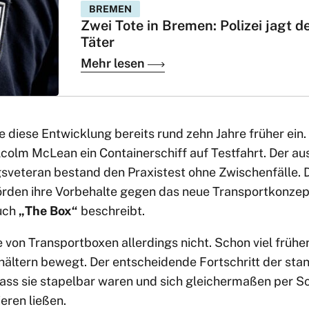
BREMEN
Zwei Tote in Bremen: Polizei jagt d
Täter
Mehr lesen
 diese Entwicklung bereits rund zehn Jahre früher ein
olm McLean ein Containerschiff auf Testfahrt. Der au
veteran bestand den Praxistest ohne Zwischenfälle. 
den ihre Vorbehalte gegen das neue Transportkonzep
Buch
„The Box“
beschreibt.
 von Transportboxen allerdings nicht. Schon viel früh
hältern bewegt. Der entscheidende Fortschritt der stan
dass sie stapelbar waren und sich gleichermaßen per Sc
eren ließen.