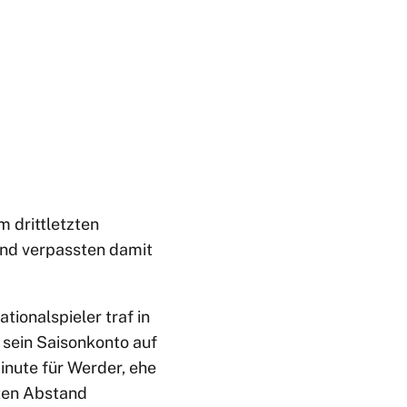
 drittletzten
und verpassten damit
ionalspieler traf in
 sein Saisonkonto auf
nute für Werder, ehe
lten Abstand