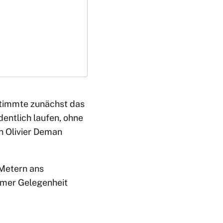
timmte zunächst das
entlich laufen, ohne
n Olivier Deman
 Metern ans
emer Gelegenheit