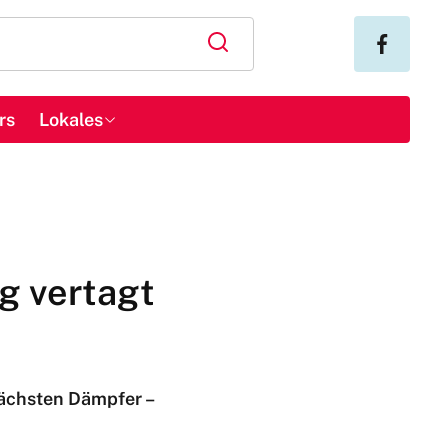
rs
Lokales
g vertagt
ächsten Dämpfer –