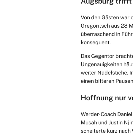
Augsburg trifft
Von den Gästen war o
Gregoritsch aus 28 M
überraschend in Führ
konsequent.
Das Gegentor brachte 
Ungenauigkeiten häuf
weiter Nadelstiche. I
einen bitteren Pause
Hoffnung nur v
Werder-Coach Daniel 
Musah und Justin Njin
scheiterte kurz nach