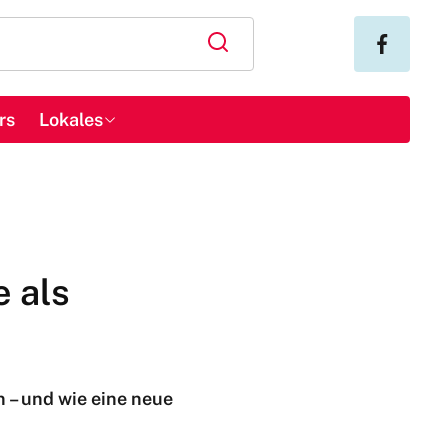
rs
Lokales
 als
 – und wie eine neue