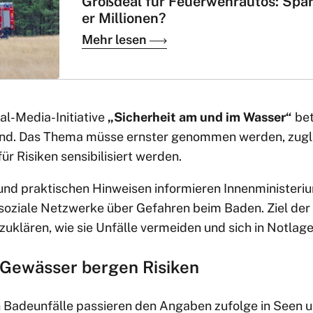
Großdeal für Feuerwehrautos: Spar
er Millionen?
Mehr lesen
al-Media-Initiative
„Sicherheit am und im Wasser“
bet
end. Das Thema müsse ernster genommen werden, zugle
ür Risiken sensibilisiert werden.
 und praktischen Hinweisen informieren Innenminister
soziale Netzwerke über Gefahren beim Baden. Ziel der
klären, wie sie Unfälle vermeiden und sich in Notlagen
e Gewässer bergen Risiken
n Badeunfälle passieren den Angaben zufolge in Seen 