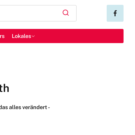
rs
Lokales
th
as alles verändert -