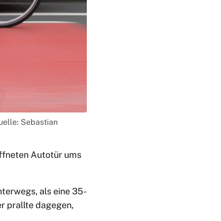
elle: Sebastian
öffneten Autotür ums
terwegs, als eine 35-
er prallte dagegen,