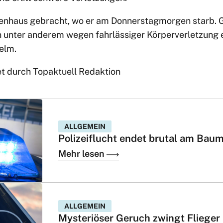
kenhaus gebracht, wo er am Donnerstagmorgen starb. 
n unter anderem wegen fahrlässiger Körperverletzung e
elm.
et durch Topaktuell Redaktion
ALLGEMEIN
Polizeiflucht endet brutal am Bau
Mehr lesen
ALLGEMEIN
Mysteriöser Geruch zwingt Flieger