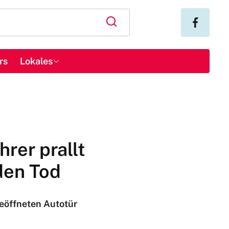
rs
Lokales
rer prallt
 den Tod
 geöffneten Autotür