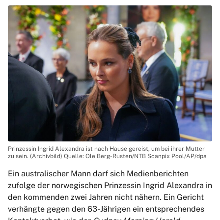
Prinzessin Ingrid Alexandra ist nach Hause gereist, um bei ihrer Mutter
zu sein. (Archivbild) Quelle: Ole Berg-Rusten/NTB Scanpix Pool/AP/dpa
Ein australischer Mann darf sich Medienberichten
zufolge der norwegischen Prinzessin Ingrid Alexandra in
den kommenden zwei Jahren nicht nähern. Ein Gericht
verhängte gegen den 63-Jährigen ein entsprechendes