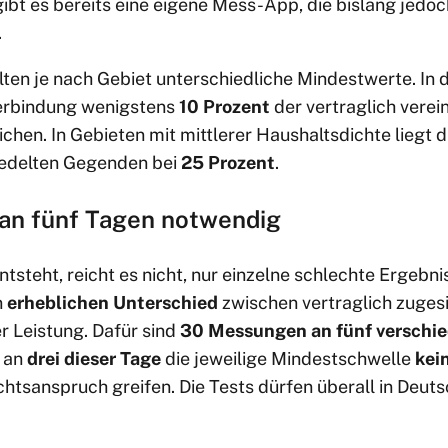
ibt es bereits eine eigene Mess-App, die bislang jedoc
.
lten je nach Gebiet unterschiedliche Mindestwerte. In 
erbindung wenigstens
10 Prozent
der vertraglich vere
chen. In Gebieten mit mittlerer Haushaltsdichte liegt 
siedelten Gegenden bei
25 Prozent
.
an fünf Tagen notwendig
tsteht, reicht es nicht, nur einzelne schlechte Ergebni
n
erheblichen Unterschied
zwischen vertraglich zuges
r Leistung. Dafür sind
30 Messungen an fünf verschi
d an
drei dieser Tage
die jeweilige Mindestschwelle
kei
chtsanspruch greifen. Die Tests dürfen überall in Deu