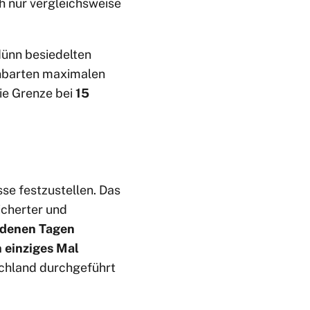
h nur vergleichsweise
dünn besiedelten
inbarten maximalen
die Grenze bei
15
sse festzustellen. Das
icherter und
edenen Tagen
n einziges Mal
tschland durchgeführt