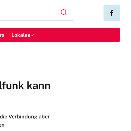
rs
Lokales
lfunk kann
 die Verbindung aber
en