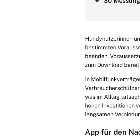
30 Messung
Handynutzerinnen un
bestimmten Vorausset
beenden. Voraussetzu
zum Download bereit
In Mobilfunkverträge
Verbraucherschützer k
was im Alltag tatsäc
hohen Investitionen v
langsamen Verbindun
App für den Nac