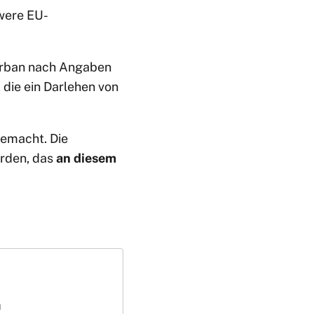
were EU-
 Orban nach Angaben
die ein Darlehen von
gemacht. Die
erden, das
an diesem
m