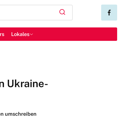
rs
Lokales
n Ukraine-
ten umschreiben