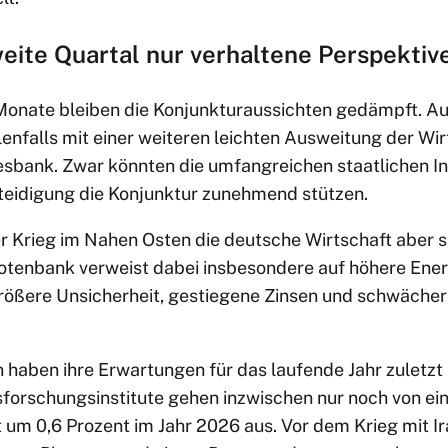
eite Quartal nur verhaltene Perspektiv
nate bleiben die Konjunkturaussichten gedämpft. Aus
lenfalls mit einer weiteren leichten Ausweitung der Wir
esbank. Zwar könnten die umfangreichen staatlichen Inv
rteidigung die Konjunktur zunehmend stützen.
er Krieg im Nahen Osten die deutsche Wirtschaft aber s
Notenbank verweist dabei insbesondere auf höhere Ene
 größere Unsicherheit, gestiegene Zinsen und schwäche
haben ihre Erwartungen für das laufende Jahr zuletzt n
sforschungsinstitute gehen inzwischen nur noch von 
um 0,6 Prozent im Jahr 2026 aus. Vor dem Krieg mit Ira