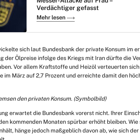
Messer-Attacke auf Frau –
Verdächtiger gefasst
Mehr lesen
ickelte sich laut Bundesbank der private Konsum im er
 der Ölpreise infolge des Kriegs mit Iran dürfte die V
aben. Vor allem Kraftstoffe und Heizöl verteuerten sich
ate im März auf 2,7 Prozent und erreichte damit den höc
emsen den privaten Konsum. (Symbolbild)
ung erwartet die Bundesbank vorerst nicht. Ihrer Eins
 den kommenden Monaten spürbar erhöht bleiben. Wie 
nhält, hänge jedoch maßgeblich davon ab, wie sich der
lt.