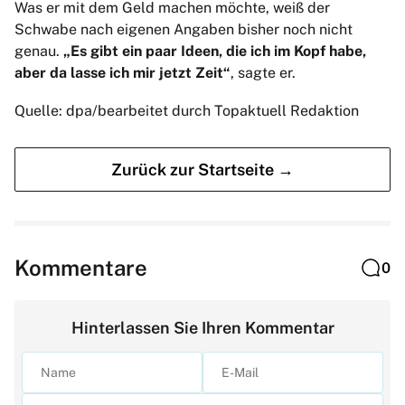
Was er mit dem Geld machen möchte, weiß der
Schwabe nach eigenen Angaben bisher noch nicht
genau.
„Es gibt ein paar Ideen, die ich im Kopf habe,
aber da lasse ich mir jetzt Zeit“
, sagte er.
Quelle: dpa/bearbeitet durch Topaktuell Redaktion
Zurück zur Startseite →
Kommentare
0
Hinterlassen Sie Ihren Kommentar