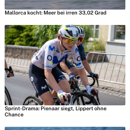
Mallorca kocht: Meer bei irren 33,02 Grad
Sprint-Drama: Pienaar siegt, Lippert ohne
Chance