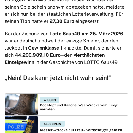
seinen Spielschein anonym abgegeben hatte, meldete
er sich nun bei der staatlichen Lotterieverwaltung. Für
seinen Tipp hatte er
27,30 Euro
eingesetzt.
Bei der Ziehung von
Lotto 6aus49 am 25. März 2026
war er deutschlandweit der einzige Spieler, der den
Jackpot in
Gewinnklasse 1
knackte. Damit sicherte er
sich
44.200.989,10 Euro
– den
vierthöchsten
Einzelgewinn
in der Geschichte von LOTTO 6aus49.
„Nein! Das kann jetzt nicht wahr sein!“
WISSEN
Kochtopf und Kanone: Was Wracks vom Krieg
verraten
ALLGEMEIN
Messer-Attacke auf Frau – Verdächtiger gefasst