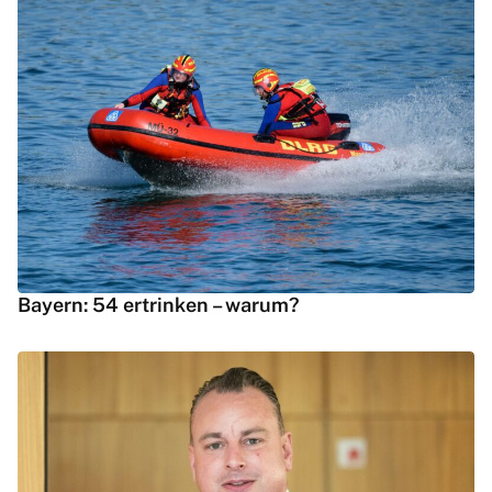
Bayern: 54 ertrinken – warum?