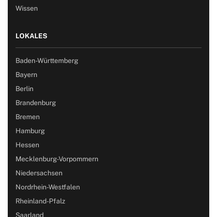
Wissen
LOKALES
Baden-Württemberg
Bayern
Berlin
Brandenburg
Bremen
Hamburg
Hessen
Mecklenburg-Vorpommern
Niedersachsen
Nordrhein-Westfalen
Rheinland-Pfalz
Saarland