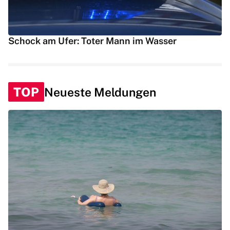
Schock am Ufer: Toter Mann im Wasser
TOP
Neueste Meldungen