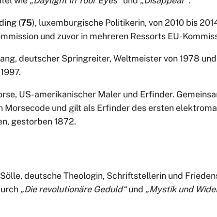
itel wie
„Daylight In Your Eyes“
und
„Disappear“
.
ding (
75
), luxemburgische Politikerin, von 2010 bis 201
mmission und zuvor in mehreren Ressorts EU-Kommiss
ang, deutscher Springreiter, Weltmeister von 1978 un
 1997.
se, US-amerikanischer Maler und Erfinder. Gemeinsam
n Morsecode und gilt als Erfinder des ersten elektrom
en, gestorben 1872.
ölle, deutsche Theologin, Schriftstellerin und Frieden
durch
„Die revolutionäre Geduld“
und
„Mystik und Wide