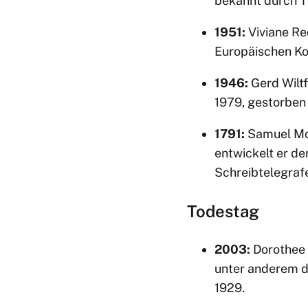
bekannt durch T
1951:
Viviane Re
Europäischen Ko
1946:
Gerd Wiltf
1979, gestorben
1791:
Samuel Mor
entwickelt er de
Schreibtelegraf
Todestag
2003:
Dorothee S
unter anderem 
1929.