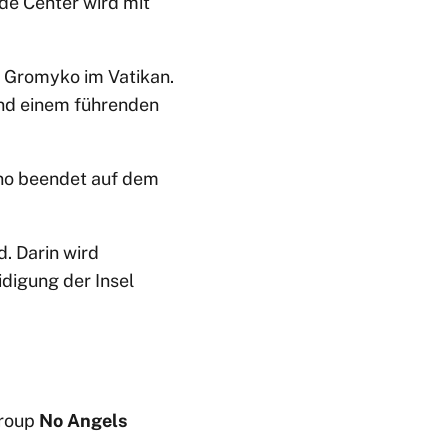
de Center wird mit
 Gromyko im Vatikan.
nd einem führenden
no beendet auf dem
. Darin wird
idigung der Insel
group
No Angels