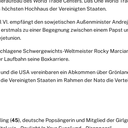
ederaufbau des World Trade Centers. Das One World Tra
höchsten Hochhaus der Vereinigten Staaten.
l VI. empfängt den sowjetischen Außenminister Andrej
erstmals zu einer Begegnung zwischen einem Papst u
wjetunion.
chlagene Schwergewichts-Weltmeister Rocky Marcia
r Laufbahn seine Boxkarriere.
nd die USA vereinbaren ein Abkommen über Grönland
 die Vereinigten Staaten im Rahmen der Nato die Verte
ing (
45
), deutsche Popsängerin und Mitglied der Girl