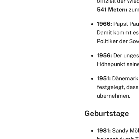
offiziell der Wi
541 Metern
zum 
1966:
Papst Pau
Damit kommt es 
Politiker der So
1956:
Der unges
Höhepunkt seine
1951:
Dänemark u
festgelegt, dass
übernehmen.
Geburtstage
1981:
Sandy Möll