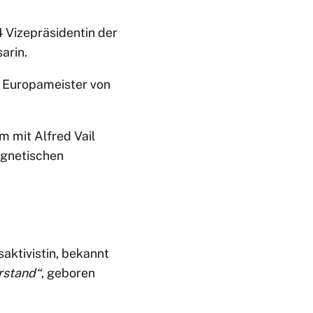
4 Vizepräsidentin der
arin.
d Europameister von
 mit Alfred Vail
agnetischen
saktivistin, bekannt
rstand“
, geboren