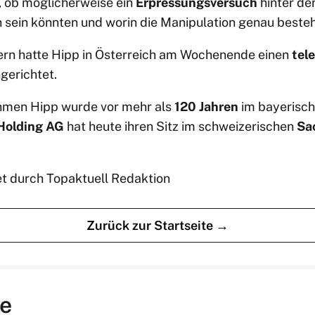
r, ob möglicherweise ein
Erpressungsversuch
hinter dem
n sein könnten und worin die Manipulation genau besteh
tern hatte Hipp in Österreich am Wochenende einen
tel
gerichtet.
hmen Hipp wurde vor mehr als
120 Jahren
im bayerisc
Holding AG
hat heute ihren Sitz im schweizerischen
Sa
et durch Topaktuell Redaktion
Zurück zur Startseite →
e