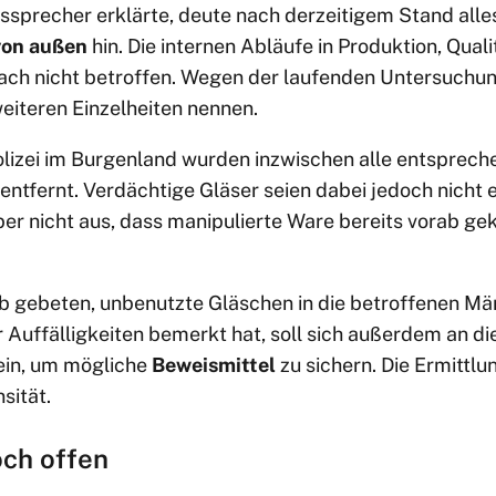
sprecher erklärte, deute nach derzeitigem Stand alles
 von außen
hin. Die internen Abläufe in Produktion, Qual
ach nicht betroffen. Wegen der laufenden Untersuchun
iteren Einzelheiten nennen.
izei im Burgenland wurden inzwischen alle entsprech
entfernt. Verdächtige Gläser seien dabei jedoch nicht 
ber nicht aus, dass manipulierte Ware bereits vorab ge
b gebeten, unbenutzte Gläschen in die betroffenen Mä
Auffälligkeiten bemerkt hat, soll sich außerdem an di
ein, um mögliche
Beweismittel
zu sichern. Die Ermittlu
nsität.
och offen