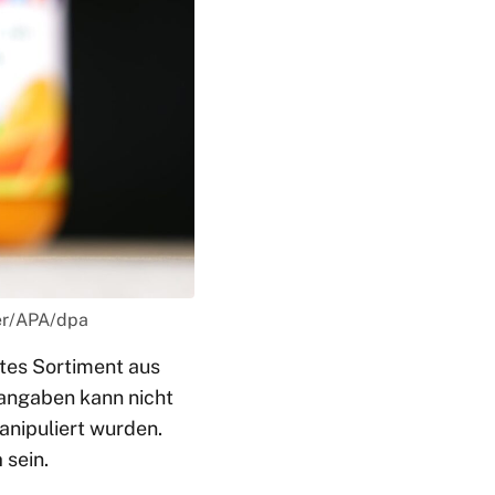
rer/APA/dpa
ttes Sortiment aus
ngaben kann nicht
nipuliert wurden.
h
sein.