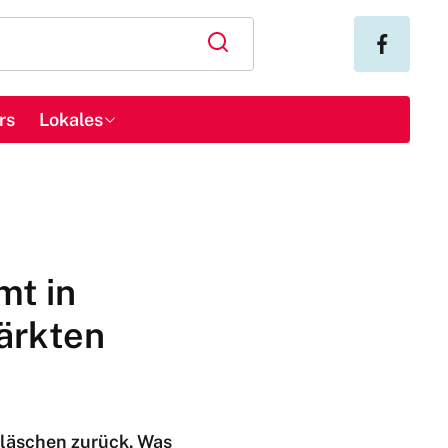
rs
Lokales
mt in
ärkten
Gläschen zurück. Was