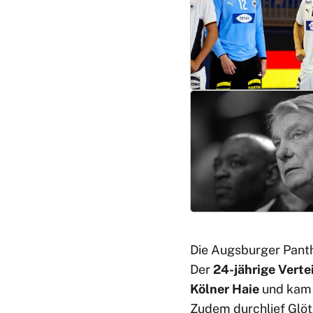
Die Augsburger Pant
Der
24-jährige Verte
Kölner Haie
und kam i
Zudem durchlief Glö