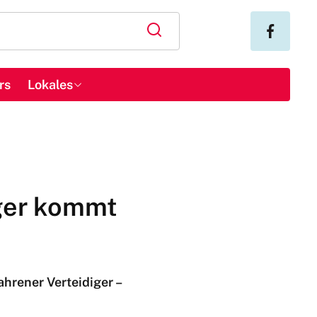
rs
Lokales
iger kommt
hrener Verteidiger –