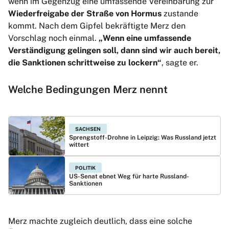
wenn im Gegenzug eine umfassende Vereinbarung zur
Wiederfreigabe der Straße von Hormus
zustande
kommt. Nach dem Gipfel bekräftigte Merz den
Vorschlag noch einmal.
„Wenn eine umfassende
Verständigung gelingen soll, dann sind wir auch bereit,
die Sanktionen schrittweise zu lockern“
, sagte er.
Welche Bedingungen Merz nennt
SACHSEN
Sprengstoff-Drohne in Leipzig: Was Russland jetzt
wittert
POLITIK
US-Senat ebnet Weg für harte Russland-
Sanktionen
Merz machte zugleich deutlich, dass eine solche