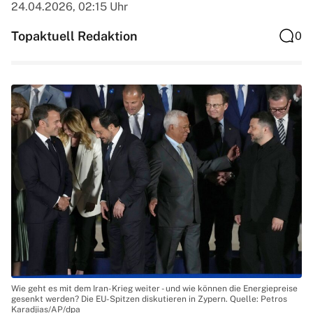
24.04.2026, 02:15 Uhr
Topaktuell Redaktion
0
Wie geht es mit dem Iran-Krieg weiter - und wie können die Energiepreise
gesenkt werden? Die EU-Spitzen diskutieren in Zypern. Quelle: Petros
Karadjias/AP/dpa