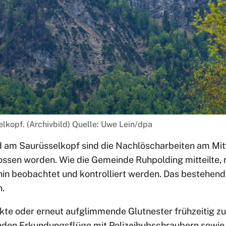
kopf. (Archivbild) Quelle: Uwe Lein/dpa
am Saurüsselkopf sind die Nachlöscharbeiten am M
ossen worden. Wie die Gemeinde Ruhpolding mitteilte,
hin beobachtet und kontrolliert werden. Das bestehen
n.
te oder erneut aufglimmende Glutnester frühzeitig zu 
den Erkundungsflüge mit Polizeihubschraubern sowie