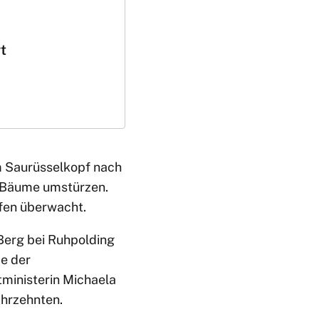
t
m Saurüsselkopf nach
er Bäume umstürzen.
ifen überwacht.
Berg bei Ruhpolding
e der
tministerin Michaela
ahrzehnten.