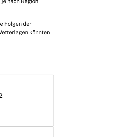
n je nach Region
ie Folgen der
etterlagen könnten
2