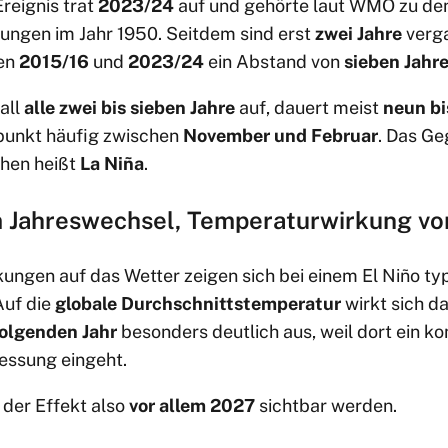
reignis trat
2023/24
auf und gehörte laut WMO zu de
ungen im Jahr 1950. Seitdem sind erst
zwei Jahre
verga
den
2015/16
und
2023/24
ein Abstand von
sieben Jahr
fall
alle zwei bis sieben Jahre
auf, dauert meist
neun bi
punkt häufig zwischen
November und Februar
. Das Ge
hen heißt
La Niña
.
Jahreswechsel, Temperaturwirkung vo
kungen auf das Wetter zeigen sich bei einem El Niño t
Auf die
globale Durchschnittstemperatur
wirkt sich 
olgenden Jahr
besonders deutlich aus, weil dort ein k
Messung eingeht.
 der Effekt also
vor allem 2027
sichtbar werden.