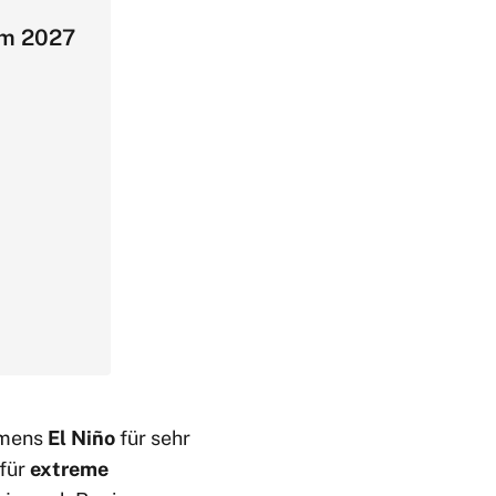
em 2027
omens
El Niño
für sehr
 für
extreme