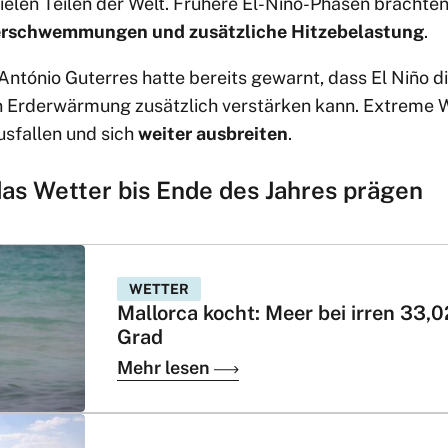
vielen Teilen der Welt. Frühere El-Niño-Phasen brachte
erschwemmungen und zusätzliche Hitzebelastung
.
ntónio Guterres hatte bereits gewarnt, dass El Niño d
rderwärmung zusätzlich verstärken kann. Extreme W
sfallen und sich
weiter ausbreiten
.
das Wetter bis Ende des Jahres prägen
WETTER
Mallorca kocht: Meer bei irren 33,0
Grad
Mehr lesen