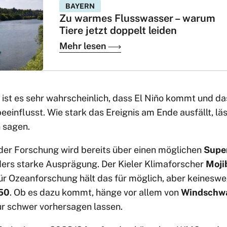
BAYERN
Zu warmes Flusswasser – warum
Tiere jetzt doppelt leiden
Mehr lesen
t es sehr wahrscheinlich, dass El Niño kommt und da
eeinflusst. Wie stark das Ereignis am Ende ausfällt, läs
h sagen.
 der Forschung wird bereits über einen möglichen
Supe
ders starke Ausprägung. Der Kieler Klimaforscher
Mojib
r Ozeanforschung hält das für möglich, aber keinesweg
50
. Ob es dazu kommt, hänge vor allem von
Windschwa
nur schwer vorhersagen lassen.