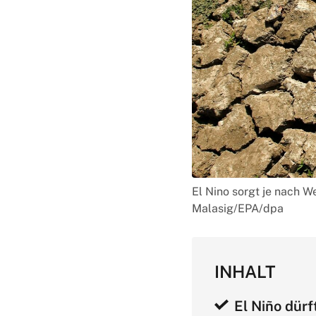
El Nino sorgt je nach W
Malasig/EPA/dpa
INHALT
El Niño dürf