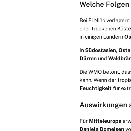
Welche Folgen 
Bei El Niño verlagern
eher trockenen Küste
in einigen Ländern
Os
In
Südostasien
,
Osta
Dürren
und
Waldbrä
Die WMO betont, dass
kann. Wenn der tropi
Feuchtigkeit
für ext
Auswirkungen a
Für
Mitteleuropa
erw
Daniela Domeisen
vo