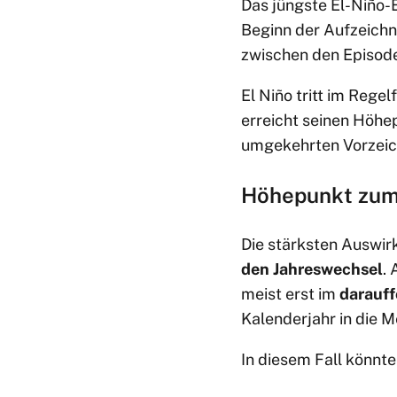
Das jüngste El-Niño-E
Beginn der Aufzeichn
zwischen den Episo
El Niño tritt im Regel
erreicht seinen Höhe
umgekehrten Vorzeic
Höhepunkt zum 
Die stärksten Auswir
den Jahreswechsel
. 
meist erst im
darauff
Kalenderjahr in die 
In diesem Fall könnte