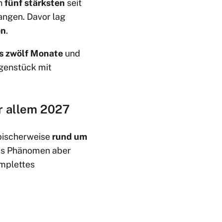
n
fünf stärksten
seit
ngen. Davor lag
en
.
s zwölf Monate
und
genstück mit
r allem 2027
ypischerweise
rund um
das Phänomen aber
omplettes