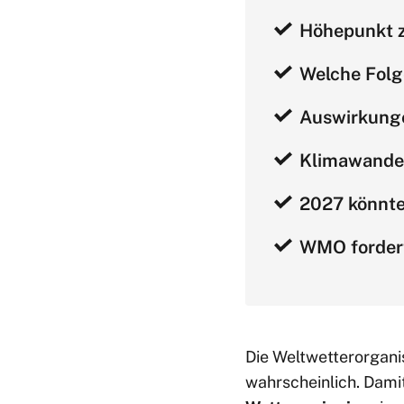
Höhepunkt z
Welche Folg
Auswirkunge
Klimawandel
2027 könnte
WMO fordert
Die Weltwetterorgan
wahrscheinlich. Damit