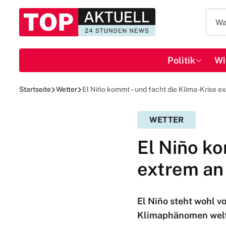
Politik
Wi
Startseite
Wetter
El Niño kommt – und facht die Klima-Krise e
WETTER
El Niño ko
extrem an
El Niño steht wohl v
Klimaphänomen welt