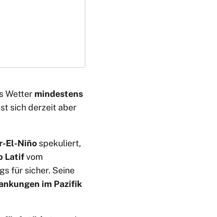
s Wetter
mindestens
st sich derzeit aber
r-El-Niño
spekuliert,
 Latif
vom
s für sicher. Seine
nkungen im Pazifik