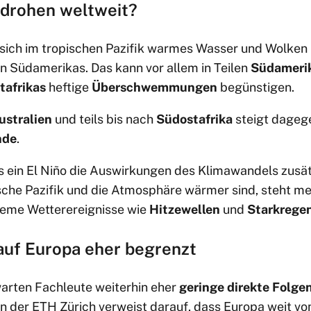
drohen weltweit?
 sich im tropischen Pazifik warmes Wasser und Wolken 
n Südamerikas. Das kann vor allem in Teilen
Südameri
tafrikas
heftige
Überschwemmungen
begünstigen.
ustralien
und teils bis nach
Südostafrika
steigt dagege
nde
.
 ein El Niño die Auswirkungen des Klimawandels zusät
sche Pazifik und die Atmosphäre wärmer sind, steht m
reme Wetterereignisse wie
Hitzewellen
und
Starkrege
uf Europa eher begrenzt
arten Fachleute weiterhin eher
geringe direkte Folge
n der ETH Zürich verweist darauf, dass Europa weit vo