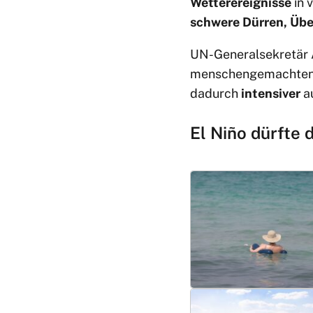
Wetterereignisse
in 
schwere Dürren, Üb
UN-Generalsekretär A
menschengemachten E
dadurch
intensiver
au
El Niño dürfte 