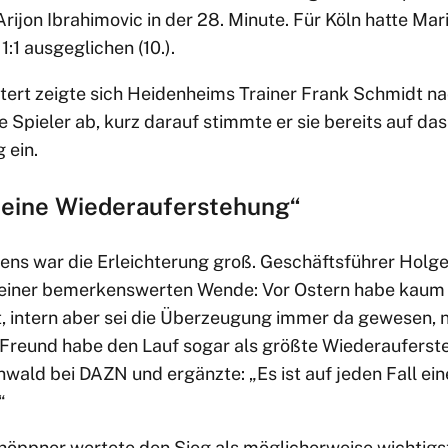
ijon Ibrahimovic in der 28. Minute. Für Köln hatte Mar
:1 ausgeglichen (10.).
tert zeigte sich Heidenheims Trainer Frank Schmidt na
ne Spieler ab, kurz darauf stimmte er sie bereits auf da
ein.
l eine Wiederauferstehung“
ens war die Erleichterung groß. Geschäftsführer Holg
 einer bemerkenswerten Wende: Vor Ostern habe kaum
 intern aber sei die Überzeugung immer da gewesen, 
reund habe den Lauf sogar als größte Wiederauferste
wald bei DAZN und ergänzte: „Es ist auf jeden Fall ein
“
öppner wertete den Sieg als möglicherweise wichtigst