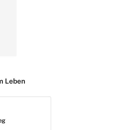
am Leben
ieg