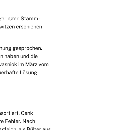
geringer. Stamm-
witzen erschienen
gnung gesprochen.
n haben und die
Kwasniok im März vom
uerhafte Lösung
sortiert. Cenk
re Fehler. Nach
leich, als Bülter aus