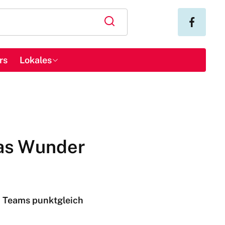
rs
Lokales
das Wunder
ei Teams punktgleich