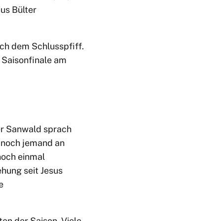
ius Bülter
ch dem Schlusspfiff.
s Saisonfinale am
er Sanwald sprach
 noch jemand an
noch einmal
hung seit Jesus
e
en der Saison. Viele