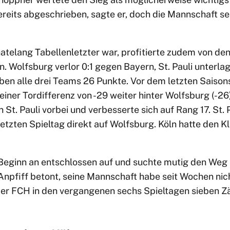
eits abgeschrieben, sagte er, doch die Mannschaft sei
telang Tabellenletzter war, profitierte zudem von de
 Wolfsburg verlor 0:1 gegen Bayern, St. Pauli unterlag 1
aben alle drei Teams 26 Punkte. Vor dem letzten Saiso
einer Tordifferenz von -29 weiter hinter Wolfsburg (-26
 St. Pauli vorbei und verbesserte sich auf Rang 17. St. 
 letzten Spieltag direkt auf Wolfsburg. Köln hatte den K
Beginn an entschlossen auf und suchte mutig den Weg
npfiff betont, seine Mannschaft habe seit Wochen nich
er FCH in den vergangenen sechs Spieltagen sieben Zä