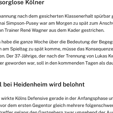
 sorglose Kölner
pannung nach dem gesicherten Klassenerhalt spürbar 
hmai Simpson-Pusey war am Morgen zu spät zum Ansch
on Trainer René Wagner aus dem Kader gestrichen.
n habe die ganze Woche über die Bedeutung der Bege
nn am Spieltag zu spät komme, müsse das Konsequenze
n. Der 37-Jährige, der nach der Trennung von Lukas 
ner geworden war, soll in den kommenden Tagen als da
 bei Heidenheim wird belohnt
irkte Kölns Defensive gerade in der Anfangsphase un
h vor dem ersten Gegentor gleich mehrere folgenschwe
reffer gelang den Gastgebern zwar umgehend der Ausg