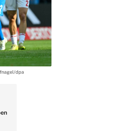
ufnagel/dpa
ben