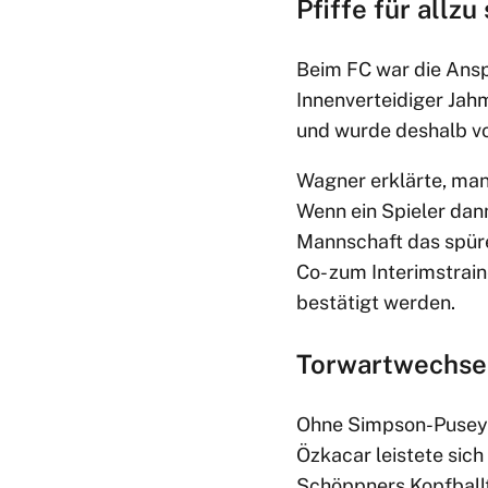
Pfiffe für allzu
Beim FC war die Ans
Innenverteidiger Ja
und wurde deshalb v
Wagner erklärte, ma
Wenn ein Spieler da
Mannschaft das spüre
Co- zum Interimstrai
bestätigt werden.
Torwartwechsel
Ohne Simpson-Pusey w
Özkacar leistete sic
Schöppners Kopfballt