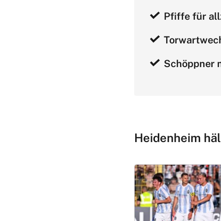
Pfiffe für a
Torwartwech
Schöppner m
Heidenheim häl