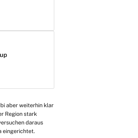
oup
i aber weiterhin klar
er Region stark
 versuchen daraus
 eingerichtet.