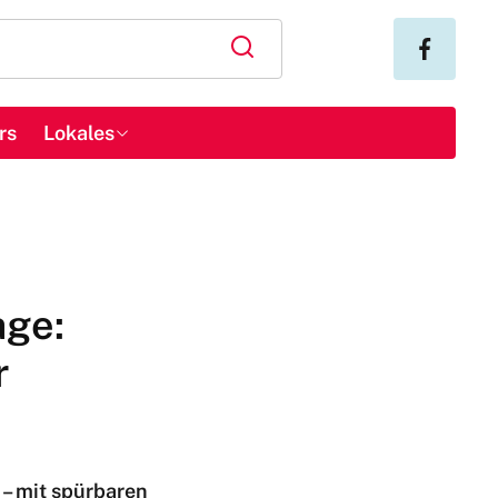
rs
Lokales
age:
r
 – mit spürbaren