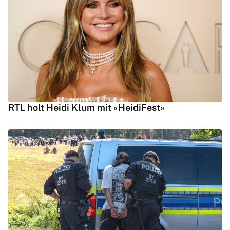
RTL holt Heidi Klum mit «HeidiFest»