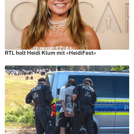
RTL holt Heidi Klum mit «HeidiFest»