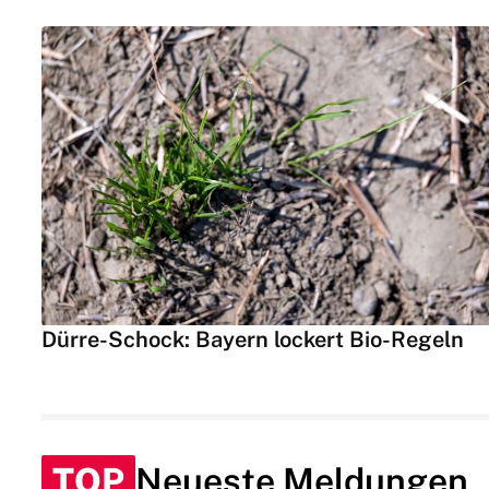
Dürre-Schock: Bayern lockert Bio-Regeln
TOP
Neueste Meldungen