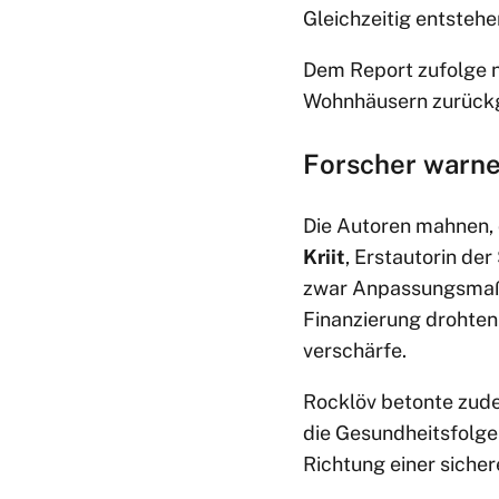
Gleichzeitig entsteh
Dem Report zufolge n
Wohnhäusern zurückg
Forscher warne
Die Autoren mahnen, 
Kriit
, Erstautorin de
zwar Anpassungsmaßn
Finanzierung drohten
verschärfe.
Rocklöv betonte zude
die Gesundheitsfolge
Richtung einer siche