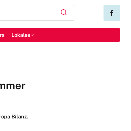
rs
Lokales
immer
ropa Bilanz.