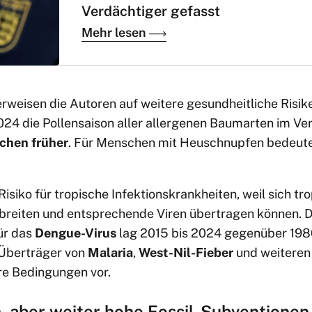
Verdächtiger gefasst
Mehr lesen
rweisen die Autoren auf weitere gesundheitliche Risik
24 die Pollensaison aller allergenen Baumarten im Verg
ochen früher
. Für Menschen mit Heuschnupfen bedeute
isiko für tropische Infektionskrankheiten, weil sich 
sbreiten und entsprechende Viren übertragen können. D
ür das
Dengue-Virus
lag 2015 bis 2024 gegenüber 198
Überträger von
Malaria
,
West-Nil-Fieber
und weiteren
e Bedingungen vor.
 aber weiter hohe Fossil-Subventionen