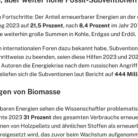
 Fortschritte: Der Anteil erneuerbarer Energien an der
eg 2023 auf
21,5 Prozent
, nach
8,4 Prozent
im Jahr 20
e weiterhin große Summen in Kohle, Erdgas und Erdöl.
 internationalen Foren dazu bekannt habe, Subventione
hrittweise zu beenden, seien diese Hilfen 2023 und 202
Autoren die Energiekrise nach dem russischen Angriff 
liefen sich die Subventionen laut Bericht auf
444 Mill
gen von Biomasse
baren Energien sehen die Wissenschaftler problemati
hte 2023
31 Prozent
des gesamten Verbrauchs erneuer
nen von Holzpellets und ähnlichen Stoffen als erneuerb
 freigesetzt wird, das zuvor beim Wachstum aufgenom