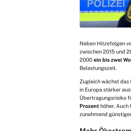
Neben Hitzefolgen ve
zwischen 2015 und 20
2000
ein bis zwei W
Belastungszeit.
Zugleich wächst das R
in Europa stärker au
Übertragungsrisiko f
Prozent
höher. Auch 
zunehmend günstiger
Mehr Ökostrom,