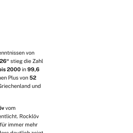
enntnissen von
026“
stieg die Zahl
bis 2000
in
99,6
hen Plus von
52
, Griechenland und
öv
vom
ntlicht. Rocklöv
 für immer mehr
ers deutlich zeigt