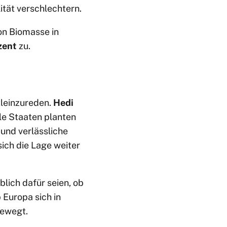
lität verschlechtern.
on Biomasse in
zent
zu.
kleinzureden.
Hedi
ele Staaten planten
und verlässliche
ich die Lage weiter
lich dafür seien, ob
Europa sich in
bewegt.