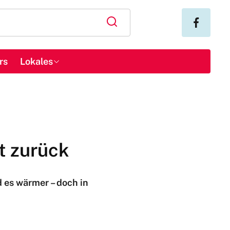
rs
Lokales
t zurück
es wärmer – doch in