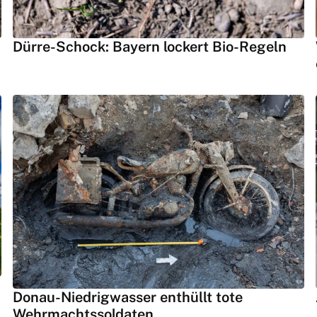
Dürre-Schock: Bayern lockert Bio-Regeln
Donau-Niedrigwasser enthüllt tote
Wehrmachtssoldaten