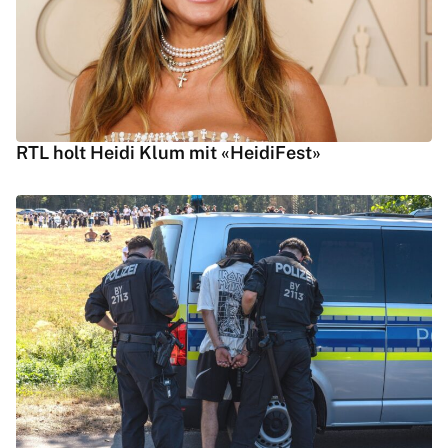
RTL holt Heidi Klum mit «HeidiFest»