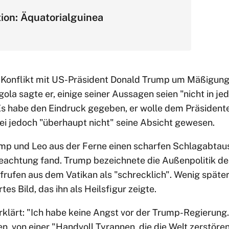
ion: Äquatorialguinea
im Konflikt mit US-Präsident Donald Trump um Mäßigu
ola sagte er, einige seiner Aussagen seien "nicht in jed
s habe den Eindruck gegeben, er wolle dem Präsident
ei jedoch "überhaupt nicht" seine Absicht gewesen.
ump und Leo aus der Ferne einen scharfen Schlagabtaus
Beachtung fand. Trump bezeichnete die Außenpolitik d
rufen aus dem Vatikan als "schrecklich". Wenig später 
es Bild, das ihn als Heilsfigur zeigte.
rklärt: "Ich habe keine Angst vor der Trump-Regierung.
, von einer "Handvoll Tyrannen, die die Welt zerstören