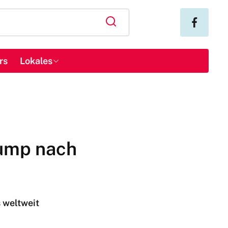
rs
Lokales
rump nach
s weltweit