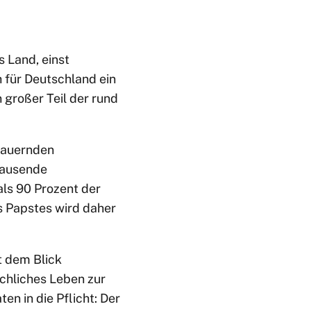
s Land, einst
 für Deutschland ein
 großer Teil der rund
 dauernden
tausende
ls 90 Prozent der
s Papstes wird daher
t dem Blick
schliches Leben zur
n in die Pflicht: Der