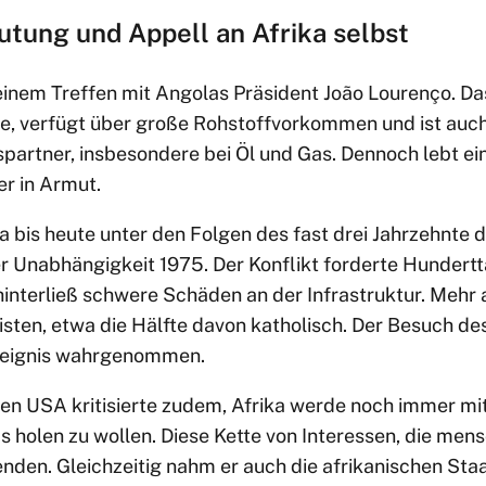
utung und Appell an Afrika selbst
einem Treffen mit Angolas Präsident João Lourenço. Da
ie, verfügt über große Rohstoffvorkommen und ist auch
artner, insbesondere bei Öl und Gas. Dennoch lebt ein
er in Armut.
a bis heute unter den Folgen des fast drei Jahrzehnte
r Unabhängigkeit 1975. Der Konflikt forderte Hundert
nterließ schwere Schäden an der Infrastruktur. Mehr a
isten, etwa die Hälfte davon katholisch. Der Besuch de
ereignis wahrgenommen.
den USA kritisierte zudem, Afrika werde noch immer mi
s holen zu wollen. Diese Kette von Interessen, die men
en. Gleichzeitig nahm er auch die afrikanischen Staate