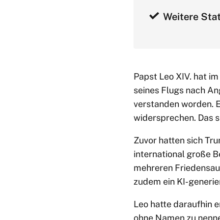
Weitere Stat
Papst Leo XIV. hat 
seines Flugs nach Ang
verstanden worden. E
widersprechen. Das s
Zuvor hatten sich Tr
international große 
mehreren Friedensauf
zudem ein KI-generiert
Leo hatte daraufhin e
ohne Namen zu nennen