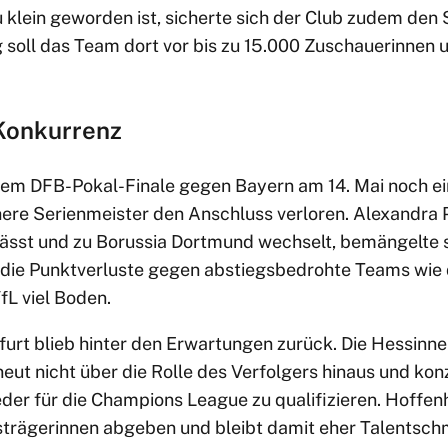
 klein geworden ist, sicherte sich der Club zudem den
g soll das Team dort vor bis zu 15.000 Zuschauerinnen
Konkurrenz
em DFB-Pokal-Finale gegen Bayern am 14. Mai noch eine
here Serienmeister den Anschluss verloren. Alexandra 
ässt und zu Borussia Dortmund wechselt, bemängelte s
 die Punktverluste gegen abstiegsbedrohte Teams wie
fL viel Boden.
furt blieb hinter den Erwartungen zurück. Die Hessinn
ut nicht über die Rolle des Verfolgers hinaus und konz
ieder für die Champions League zu qualifizieren. Hoffe
trägerinnen abgeben und bleibt damit eher Talentschm