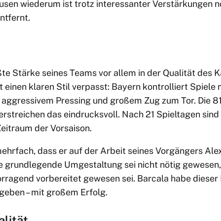
kusen wiederum ist trotz interessanter Verstärkungen n
ntfernt.
ßte Stärke seines Teams vor allem in der Qualität des K
einen klaren Stil verpasst: Bayern kontrolliert Spiele mi
, aggressivem Pressing und großem Zug zum Tor. Die 81
erstreichen das eindrucksvoll. Nach 21 Spieltagen sind
Zeitraum der Vorsaison.
mehrfach, dass er auf der Arbeit seines Vorgängers Al
e grundlegende Umgestaltung sei nicht nötig gewesen,
orragend vorbereitet gewesen sei. Barcala habe dieser 
egeben – mit großem Erfolg.
lität