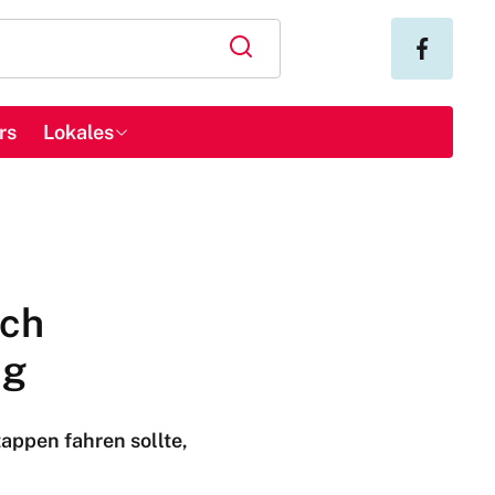
rs
Lokales
ach
ng
ppen fahren sollte,