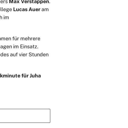
ters
Max Verstappen
.
ollege
Lucas Auer
am
h im
ahmen für mehrere
agen im Einsatz.
 des auf vier Stunden
kminute für Juha