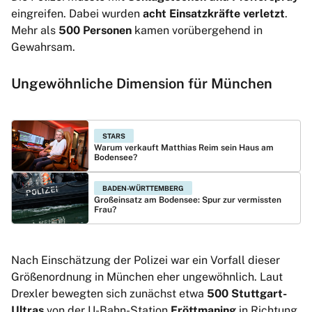
eingreifen. Dabei wurden
acht Einsatzkräfte verletzt
.
Mehr als
500 Personen
kamen vorübergehend in
Gewahrsam.
Ungewöhnliche Dimension für München
STARS
Warum verkauft Matthias Reim sein Haus am
Bodensee?
BADEN-WÜRTTEMBERG
Großeinsatz am Bodensee: Spur zur vermissten
Frau?
Nach Einschätzung der Polizei war ein Vorfall dieser
Größenordnung in München eher ungewöhnlich. Laut
Drexler bewegten sich zunächst etwa
500 Stuttgart-
Ultras
von der U-Bahn-Station
Fröttmaning
in Richtung