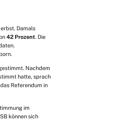
Herbst. Damals
von
42 Prozent
. Die
daten.
porn.
gestimmt. Nachdem
timmt hatte, sprach
r das Referendum in
bstimmung im
OSB können sich