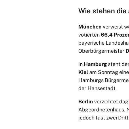
Wie stehen die
München
verweist w
votierten
66,4 Proze
bayerische Landeshau
Oberbürgermeister
D
In
Hamburg
steht de
Kiel
am Sonntag einer
Hamburgs Bürgerme
der Hansestadt.
Berlin
verzichtet dag
Abgeordnetenhaus. N
jedoch fast zwei Dritt