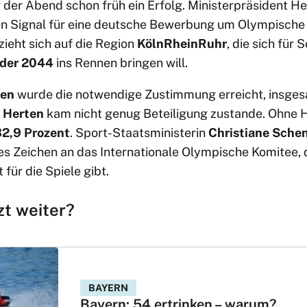
 der Abend schon früh ein Erfolg. Ministerpräsident H
en Signal für eine deutsche Bewerbung um Olympisch
ieht sich auf die Region
KölnRheinRuhr
, die sich für
der 2044
ins Rennen bringen will.
nen
wurde die notwendige Zustimmung erreicht, insge
n
Herten
kam nicht genug Beteiligung zustande. Ohne H
32,9 Prozent
. Sport-Staatsministerin
Christiane Schen
es Zeichen an das Internationale Olympische Komitee, 
für die Spiele gibt.
zt weiter?
BAYERN
Bayern: 54 ertrinken – warum?