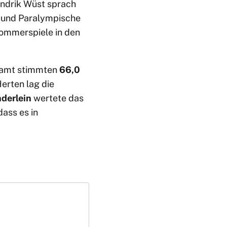
endrik Wüst sprach
e und Paralympische
 Sommerspiele in den
samt stimmten
66,0
erten lag die
derlein
wertete das
dass es in