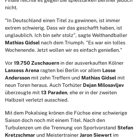
Finale reichte es gegen die spielstarken Berliner jedoch
nicht.
"In Deutschland einen Titel zu gewinnen, ist immer
extrem schwierig. Dass wir das geschafft haben, ist
unglaublich. Ich bin sehr stolz", sagte Welthandballer
Mathias Gidsel
nach dem Triumph. "Es war ein tolles
Wochenende. Jetzt wollen wir es einfach genießen."
Vor
19.750 Zuschauern
in der ausverkauften Kölner
Lanxess Arena
ragten bei Berlin vor allem
Lasse
Andersson
mit zehn Treffern und
Mathias Gidsel
mit
neun Toren heraus. Auch Torhüter
Dejan Milosavljev
überzeugte mit
13 Paraden
, ehe er in der zweiten
Halbzeit verletzt ausschied.
Mit dem Pokalsieg krönen die Füchse eine schwierige
Saison doch noch mit einem Titel. Nach den
Turbulenzen um die Trennung von Sportvorstand
Stefan
Kretzschmar
und Meistertrainer
Jaron Siewert
im