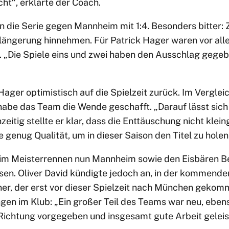
t“, erklärte der Coach.
n die Serie gegen Mannheim mit 1:4. Besonders bitter:
längerung hinnehmen. Für Patrick Hager waren vor all
. „Die Spiele eins und zwei haben den Ausschlag gegeb
ager optimistisch auf die Spielzeit zurück. Im Verglei
abe das Team die Wende geschafft. „Darauf lässt sich
zeitig stellte er klar, dass die Enttäuschung nicht klei
 genug Qualität, um in dieser Saison den Titel zu holen
m Meisterrennen nun Mannheim sowie den Eisbären Ber
ssen. Oliver David kündigte jedoch an, in der kommende
ner, der erst vor dieser Spielzeit nach München gekom
ngen im Klub: „Ein großer Teil des Teams war neu, eben
 Richtung vorgegeben und insgesamt gute Arbeit geleis