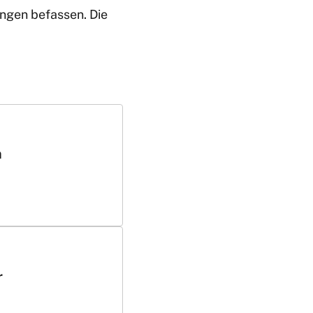
ungen befassen. Die
n
r