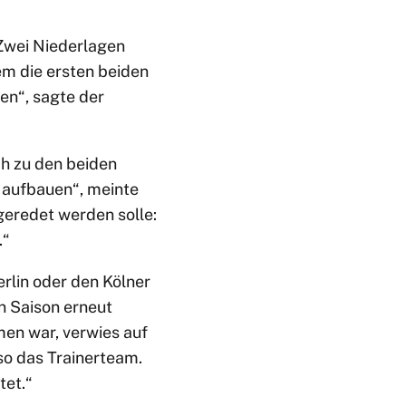
 Zwei Niederlagen
em die ersten beiden
en“, sagte der
ch zu den beiden
 aufbauen“, meinte
ngeredet werden solle:
.“
lin oder den Kölner
n Saison erneut
men war, verwies auf
so das Trainerteam.
tet.“