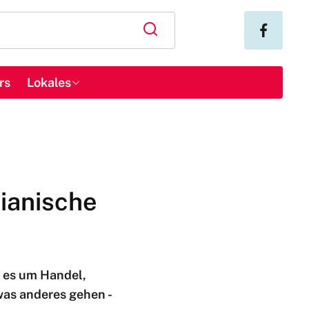
rs
Lokales
lianische
t es um Handel,
as anderes gehen -