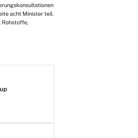
erungskonsultationen
te acht Minister teil.
 Rohstoffe,
oup