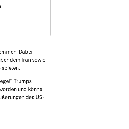
h
kommen. Dabei
ber dem Iran sowie
 spielen.
piegel" Trumps
t worden und könne
 Äußerungen des US-