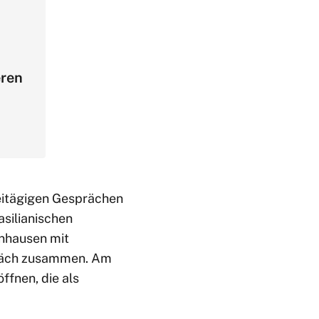
eren
eitägigen Gesprächen
asilianischen
enhausen mit
präch zusammen. Am
fnen, die als