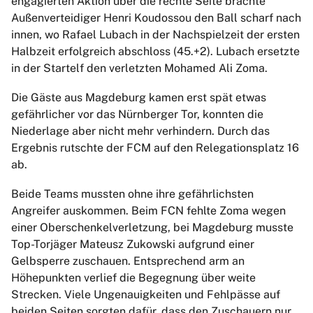
engagierten Aktion über die rechte Seite brachte
Außenverteidiger Henri Koudossou den Ball scharf nach
innen, wo Rafael Lubach in der Nachspielzeit der ersten
Halbzeit erfolgreich abschloss (45.+2). Lubach ersetzte
in der Startelf den verletzten Mohamed Ali Zoma.
Die Gäste aus Magdeburg kamen erst spät etwas
gefährlicher vor das Nürnberger Tor, konnten die
Niederlage aber nicht mehr verhindern. Durch das
Ergebnis rutschte der FCM auf den Relegationsplatz 16
ab.
Beide Teams mussten ohne ihre gefährlichsten
Angreifer auskommen. Beim FCN fehlte Zoma wegen
einer Oberschenkelverletzung, bei Magdeburg musste
Top-Torjäger Mateusz Zukowski aufgrund einer
Gelbsperre zuschauen. Entsprechend arm an
Höhepunkten verlief die Begegnung über weite
Strecken. Viele Ungenauigkeiten und Fehlpässe auf
beiden Seiten sorgten dafür, dass den Zuschauern nur