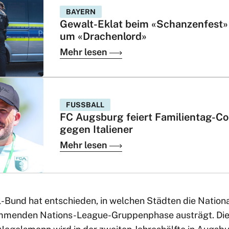
BAYERN
Gewalt-Eklat beim «Schanzenfest»
um «Drachenlord»
Mehr lesen
FUSSBALL
FC Augsburg feiert Familientag-C
gegen Italiener
Mehr lesen
-Bund hat entschieden, in welchen Städten die Nation
ommenden Nations-League-Gruppenphase austrägt. Di