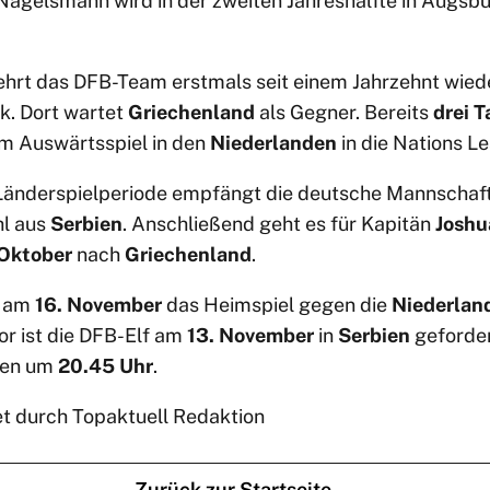
 Nagelsmann wird in der zweiten Jahreshälfte in Augs
hrt das DFB-Team erstmals seit einem Jahrzehnt wiede
k. Dort wartet
Griechenland
als Gegner. Bereits
drei T
m Auswärtsspiel in den
Niederlanden
in die Nations L
 Länderspielperiode empfängt die deutsche Mannscha
l aus
Serbien
. Anschließend geht es für Kapitän
Joshu
 Oktober
nach
Griechenland
.
t am
16. November
das Heimspiel gegen die
Niederlan
vor ist die DFB-Elf am
13. November
in
Serbien
geforder
nen um
20.45 Uhr
.
et durch Topaktuell Redaktion
Zurück zur Startseite →