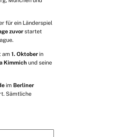
burg, München und
r für ein Länderspiel
age zuvor
startet
eague.
ft am
1. Oktober
in
a Kimmich
und seine
de
im
Berliner
t. Sämtliche