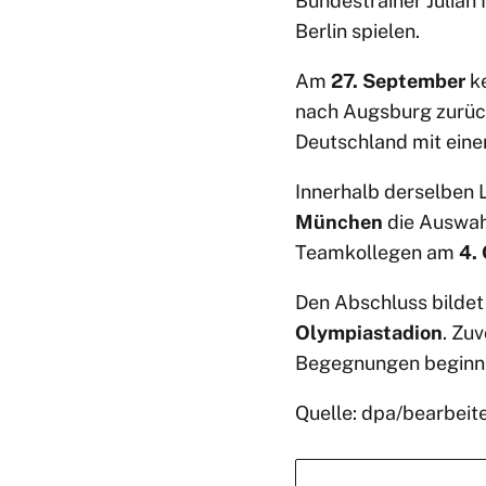
Bundestrainer Julian
Berlin spielen.
Am
27. September
ke
nach Augsburg zurüc
Deutschland mit eine
Innerhalb derselben
München
die Auswah
Teamkollegen am
4.
Den Abschluss bilde
Olympiastadion
. Zu
Begegnungen begin
Quelle: dpa/bearbeit