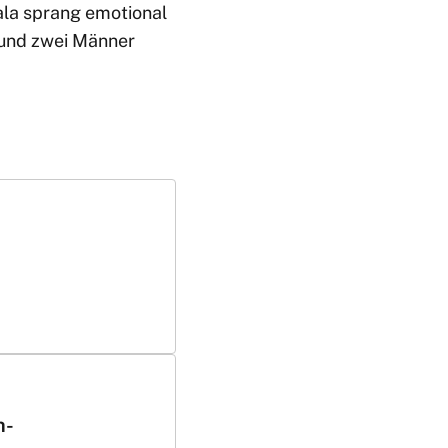
ala sprang emotional
 und zwei Männer
h-