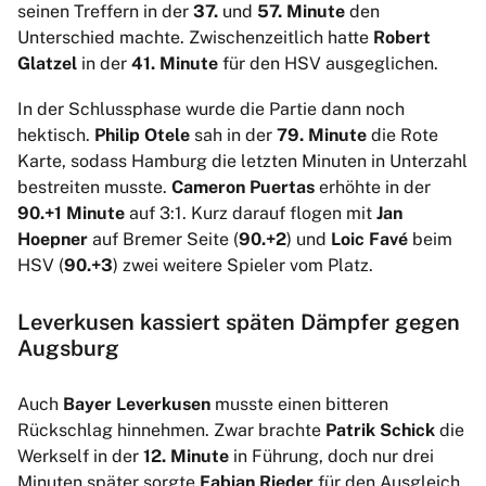
seinen Treffern in der
37.
und
57. Minute
den
Unterschied machte. Zwischenzeitlich hatte
Robert
Glatzel
in der
41. Minute
für den HSV ausgeglichen.
In der Schlussphase wurde die Partie dann noch
hektisch.
Philip Otele
sah in der
79. Minute
die Rote
Karte, sodass Hamburg die letzten Minuten in Unterzahl
bestreiten musste.
Cameron Puertas
erhöhte in der
90.+1 Minute
auf 3:1. Kurz darauf flogen mit
Jan
Hoepner
auf Bremer Seite (
90.+2
) und
Loic Favé
beim
HSV (
90.+3
) zwei weitere Spieler vom Platz.
Leverkusen kassiert späten Dämpfer gegen
Augsburg
Auch
Bayer Leverkusen
musste einen bitteren
Rückschlag hinnehmen. Zwar brachte
Patrik Schick
die
Werkself in der
12. Minute
in Führung, doch nur drei
Minuten später sorgte
Fabian Rieder
für den Ausgleich.