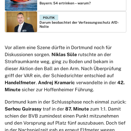
Bayern: 54 ertrinken – warum?
POLITIK
Darum beobachtet der Verfassungsschutz AfD-
Nolte
Vor allem eine Szene dürfte in Dortmund noch für
Diskussionen sorgen.
Niklas Süle
rutschte an der
Strafraumkante weg, ging zu Boden und bekam in
dieser Aktion den Ball an den Arm. Nach Überprüfung
griff der VAR ein, der Schiedsrichter entschied auf
Handelfmeter
.
Andrej Kramaric
verwandelte in der
42.
Minute
sicher zur Hoffenheimer Führung.
Dortmund kam in der Schlussphase noch einmal zurück:
Serhou Guirassy
traf in der
87. Minute
zum 1:1. Damit
schien der BVB zumindest einen Punkt mitzunehmen
und den Vorsprung auf Platz fünf auszubauen. Doch tief
in der Nachspielzeit gab es erneut Elfmeter wegen