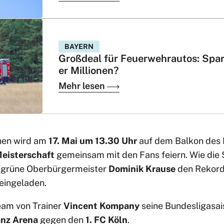
BAYERN
Großdeal für Feuerwehrautos: Spar
er Millionen?
Mehr lesen
hen wird am
17. Mai um 13.30 Uhr
auf dem Balkon des
eisterschaft
gemeinsam mit den Fans feiern. Wie die
e grüne Oberbürgermeister
Dominik Krause
den Rekordm
eingeladen.
eam von Trainer
Vincent Kompany
seine Bundesligasai
anz Arena
gegen den
1. FC Köln
.