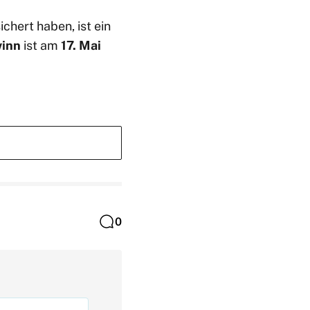
chert haben, ist ein
winn
ist am
17. Mai
0