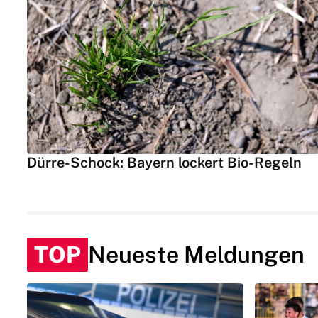
Dürre-Schock: Bayern lockert Bio-Regeln
TOP
Neueste Meldungen