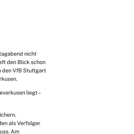
ntagabend nicht
aft den Blick schon
n den VfB Stuttgart
rkusen.
everkusen liegt –
ichern.
den als Verfolger
muss. Am