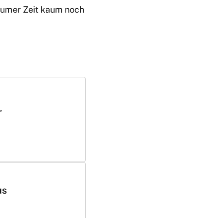
raumer Zeit kaum noch
r
us