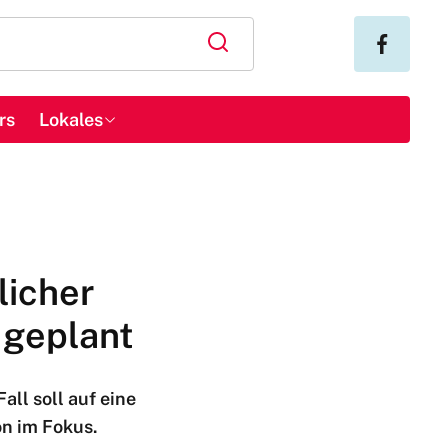
rs
Lokales
licher
 geplant
ll soll auf eine
on im Fokus.