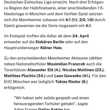
Deutschen Eishockey Liga erreicht. Nach drei Erfolgen
zu Beginn der Halbfinalserie, einer anschließenden 1:5-
Niederlage in München und dem fünften Spiel setzten
sich die Mannheimer zuhause mit
4:1 (1:1, 2:0, 1:0)
durch.
Damit gewannen sie die Serie insgesamt mit
4:1
.
Im Endspiel treffen die Adler ab dem
24. April
entweder auf die
Eisbären Berlin
oder auf den
Hauptrundensieger
Kölner Haie
.
Zu den entscheidenden Mannheimer Akteuren zählten
neben Nationaltorhüter
Maximilian Franzreb
auch die
Torschützen
Alexander Ehl (4.)
,
Nicolas Mattinen (23.)
,
Matthias Plachta (34.)
und
Leon Gawanke (41.)
. Für den
EHC München war lediglich
Tobias Rieder (8.)
erfolgreich.
"Wir haben sehr solide gespielt und einen
herausragenden Torhüter gehabt", sagte
Adler-Trainer
Dallas Eakins
bei