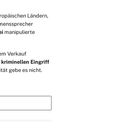
uropäischen Ländern,
ehmenssprecher
ei
manipulierte
dem Verkauf
n
kriminellen Eingriff
ät gebe es nicht.