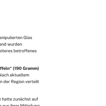
anipulierten Glas
land wurden
eiteres betroffenes
offeln“ (190 Gramm)
 Nach aktuellem
 der Region verteilt
) hatte zunächst auf
aus ihrer Mitteilung