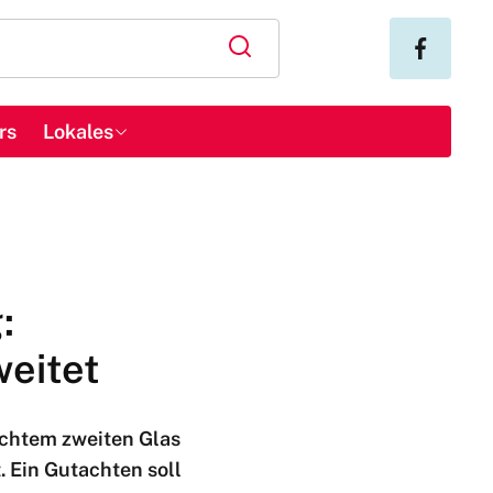
rs
Lokales
:
eitet
uchtem zweiten Glas
 Ein Gutachten soll