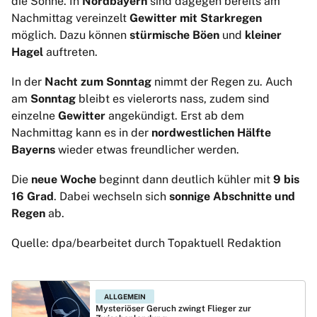
die Sonne. In
Nordbayern
sind dagegen bereits am
Nachmittag vereinzelt
Gewitter mit Starkregen
möglich. Dazu können
stürmische Böen
und
kleiner
Hagel
auftreten.
In der
Nacht zum Sonntag
nimmt der Regen zu. Auch
am
Sonntag
bleibt es vielerorts nass, zudem sind
einzelne
Gewitter
angekündigt. Erst ab dem
Nachmittag kann es in der
nordwestlichen Hälfte
Bayerns
wieder etwas freundlicher werden.
Die
neue Woche
beginnt dann deutlich kühler mit
9 bis
16 Grad
. Dabei wechseln sich
sonnige Abschnitte und
Regen
ab.
Quelle: dpa/bearbeitet durch Topaktuell Redaktion
ALLGEMEIN
Mysteriöser Geruch zwingt Flieger zur