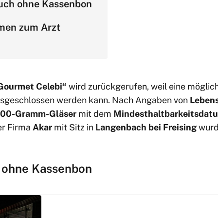
uch ohne Kassenbon
men zum Arzt
Gourmet Celebi“
wird zurückgerufen, weil eine möglic
usgeschlossen werden kann. Nach Angaben von
Leben
00-Gramm-Gläser
mit dem
Mindesthaltbarkeitsdat
er Firma
Akar
mit Sitz in
Langenbach bei Freising
wurd
.
 ohne Kassenbon