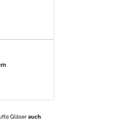
em
ufte Gläser
auch