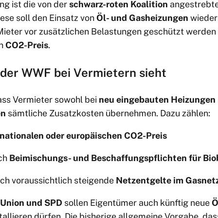
g ist die von der
schwarz-roten Koalition
angestrebte
ese soll den Einsatz von
Öl- und Gasheizungen
wieder 
 Mieter vor zusätzlichen Belastungen geschützt werden
en
CO2-Preis
.
der WWF bei Vermietern sieht
ass Vermieter sowohl bei
neu eingebauten Heizungen
en
sämtliche Zusatzkosten übernehmen. Dazu zählen:
nationalen oder europäischen CO2-Preis
ch
Beimischungs- und Beschaffungspflichten für Bio
ch voraussichtlich steigende
Netzentgelte im Gasnet
Union und SPD
sollen Eigentümer auch künftig neue
Ö
allieren dürfen. Die bisherige allgemeine Vorgabe, da