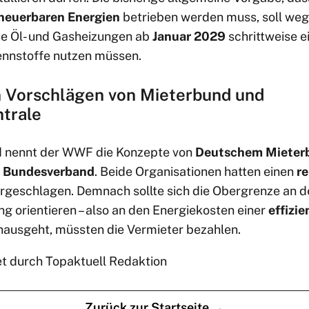
rneuerbaren Energien
betrieben werden muss, soll wegfa
ue Öl- und Gasheizungen ab
Januar 2029
schrittweise e
ennstoffe nutzen müssen.
n Vorschlägen von Mieterbund und
trale
ld nennt der WWF die Konzepte von
Deutschem Mieter
e Bundesverband
. Beide Organisationen hatten einen
re
rgeschlagen. Demnach sollte sich die Obergrenze an d
g orientieren – also an den Energiekosten einer
effizi
inausgeht, müssten die Vermieter bezahlen.
et durch Topaktuell Redaktion
Zurück zur Startseite →