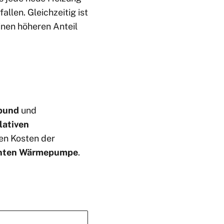
llen. Gleichzeitig ist
inen höheren Anteil
bund
und
lativen
en Kosten der
enten Wärmepumpe
.