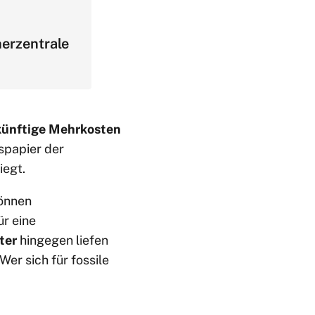
erzentrale
künftige Mehrkosten
spapier der
iegt.
können
r eine
ter
hingegen liefen
er sich für fossile