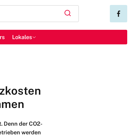
rs
Lokales
tzkosten
ehmen
t. Denn der CO2-
betrieben werden