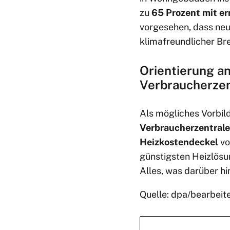
zu
65 Prozent mit e
vorgesehen, dass ne
klimafreundlicher Br
Orientierung a
Verbraucherzen
Als mögliches Vorbi
Verbraucherzentral
Heizkostendeckel
vo
günstigsten Heizlösun
Alles, was darüber h
Quelle: dpa/bearbeit